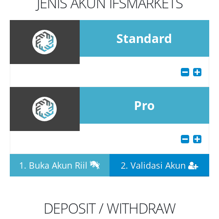
JENIS AKUN IFSMARKETS
Standard
Pro
1. Buka Akun Riil
2. Validasi Akun
DEPOSIT / WITHDRAW