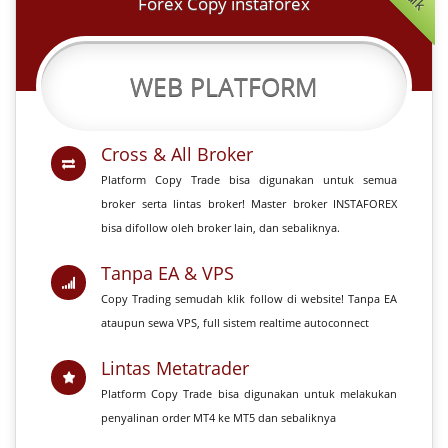
Forex Copy instaforex
WEB PLATFORM
Cross & All Broker
Platform Copy Trade bisa digunakan untuk semua
broker serta lintas broker! Master broker INSTAFOREX
bisa difollow oleh broker lain, dan sebaliknya.
Tanpa EA & VPS
Copy Trading semudah klik follow di website! Tanpa EA
ataupun sewa VPS, full sistem realtime autoconnect
Lintas Metatrader
Platform Copy Trade bisa digunakan untuk melakukan
penyalinan order MT4 ke MT5 dan sebaliknya