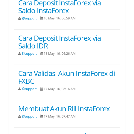
Cara Deposit InstaForex via
Saldo InstaForex
support
18 May '16, 06:59 AM
Cara Deposit InstaForex via
Saldo IDR
support
18 May '16, 06:26 AM
Cara Validasi Akun InstaForex di
FXBC
support
17 May '16, 08:16 AM
Membuat Akun Riil InstaForex
support
17 May '16, 07:47 AM