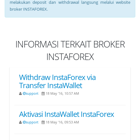
melakukan deposit dan withdrawal langsung melalui website
broker INSTAFOREX.
INFORMASI TERKAIT BROKER
INSTAFOREX
Withdraw InstaForex via
Transfer InstaWallet
support
18 May '16, 10:57 AM
Aktivasi InstaWallet InstaForex
support
18 May '16, 09:53 AM