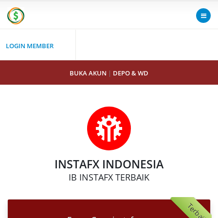
LOGIN MEMBER
BUKA AKUN
|
DEPO & WD
INSTAFX INDONESIA
IB INSTAFX TERBAIK
Terbaik